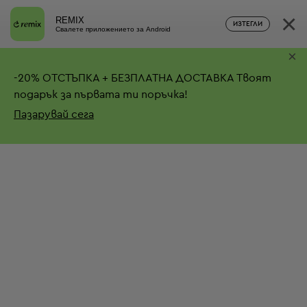
×
REMIX
ИЗТЕГЛИ
Свалете приложението за Android
×
-
20%
ОТСТЪПКА + БЕЗПЛАТНА ДОСТАВКА
Твоят
подарък за първата ти поръчка!
Пазарувай сега