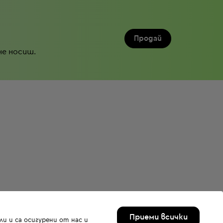
Продай
не носиш.
Приеми всички
и и са осигурени от нас и