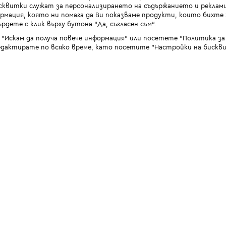
квитки служат за персонализирането на съдържанието и реклами
мация, която ни помага да Ви показваме продукти, които бихте х
рдете с клик върху бутона “Да, съгласен съм“.
 "Искам да получа повече информация" или посетете "Политика з
дактирате по всяко време, като посетите "Настройки на бискви