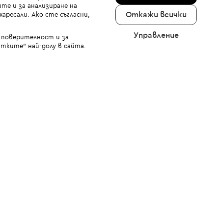
те и за анализиране на
Откажи всички
аресали. Ако сте съгласни,
Управление
а поверителност и за
тките" най-долу в сайта.