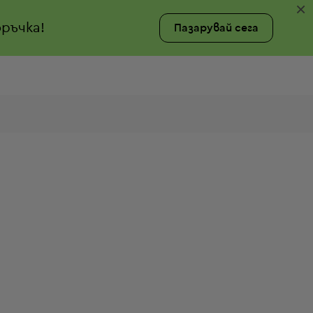
×
ръчка!
Пазарувай сега