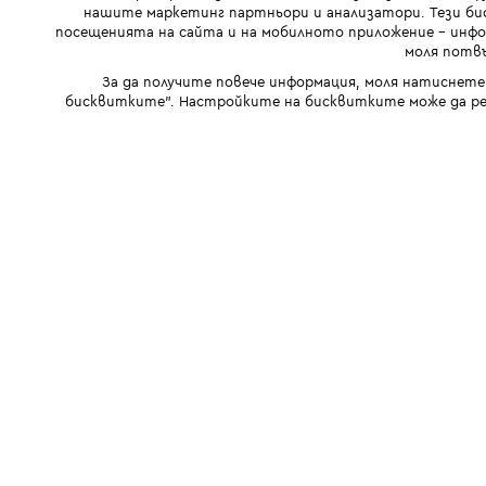
нашите маркетинг партньори и анализатори. Тези бис
посещенията на сайта и на мобилното приложение - инфор
моля потвъ
За да получите повече информация, моля натиснете
бисквитките". Настройките на бисквитките може да ре