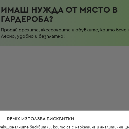
ИМАШ НУЖДА ОТ МЯСТО В
ГАРДЕРОБА?
Продай дрехите, аксесоарите и обувките, които вече 
Лесно, удобно и безплатно!
REMIX ИЗПОЛЗВА БИСКВИТКИ
функционалните бисквитки, които са с маркетинг и аналитични цел