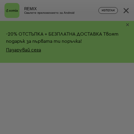
×
REMIX
ИЗТЕГЛИ
Свалете приложението за Android
×
-
20%
ОТСТЪПКА + БЕЗПЛАТНА ДОСТАВКА
Твоят
подарък за първата ти поръчка!
Пазарувай сега