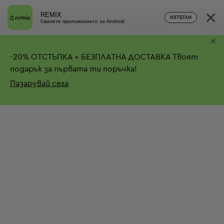
×
REMIX
ИЗТЕГЛИ
Свалете приложението за Android
×
-
20%
ОТСТЪПКА + БЕЗПЛАТНА ДОСТАВКА
Твоят
подарък за първата ти поръчка!
Пазарувай сега