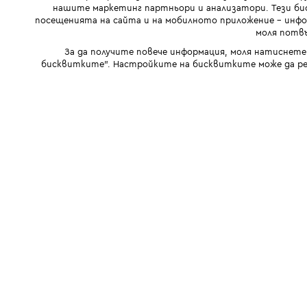
нашите маркетинг партньори и анализатори. Тези бис
посещенията на сайта и на мобилното приложение - инфор
моля потвъ
За да получите повече информация, моля натиснете
бисквитките". Настройките на бисквитките може да ре