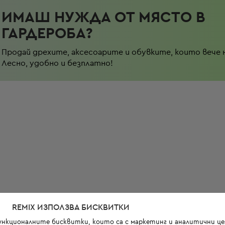
ИМАШ НУЖДА ОТ МЯСТО В
ГАРДЕРОБА?
Продай дрехите, аксесоарите и обувките, които вече 
Лесно, удобно и безплатно!
REMIX ИЗПОЛЗВА БИСКВИТКИ
функционалните бисквитки, които са с маркетинг и аналитични цел