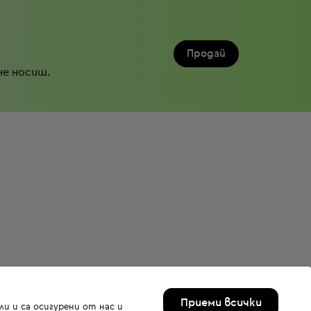
Продай
не носиш.
Приеми всички
и и са осигурени от нас и