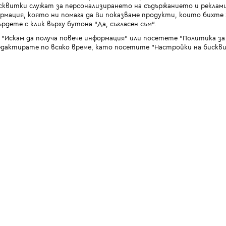
квитки служат за персонализирането на съдържанието и реклами
мация, която ни помага да Ви показваме продукти, които бихте х
рдете с клик върху бутона “Да, съгласен съм“.
 "Искам да получа повече информация" или посетете "Политика з
дактирате по всяко време, като посетите "Настройки на бискви