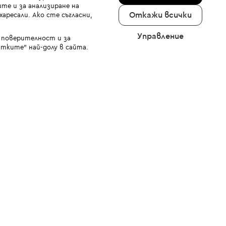
те и за анализиране на
Откажи всички
аресали. Ако сте съгласни,
Управление
а поверителност и за
тките" най-долу в сайта.