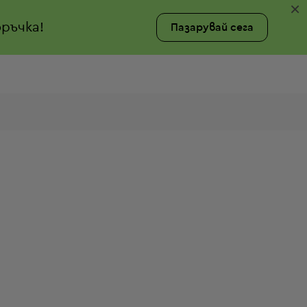
×
ръчка!
Пазарувай сега