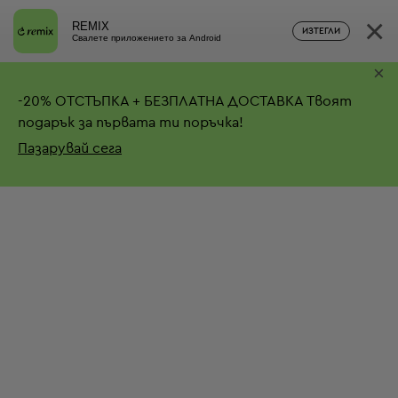
×
REMIX
ИЗТЕГЛИ
Свалете приложението за Android
×
-
20%
ОТСТЪПКА + БЕЗПЛАТНА ДОСТАВКА
Твоят
подарък за първата ти поръчка!
Пазарувай сега