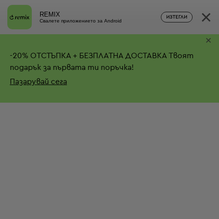
×
REMIX
ИЗТЕГЛИ
Свалете приложението за Android
×
-
20%
ОТСТЪПКА + БЕЗПЛАТНА ДОСТАВКА
Твоят
подарък за първата ти поръчка!
Пазарувай сега