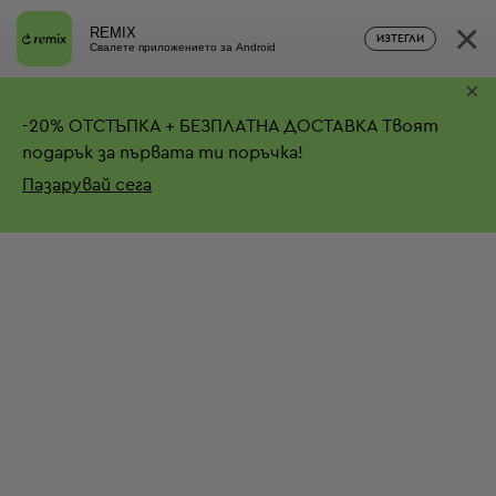
×
REMIX
ИЗТЕГЛИ
Свалете приложението за Android
×
-
20%
ОТСТЪПКА + БЕЗПЛАТНА ДОСТАВКА
Твоят
подарък за първата ти поръчка!
Пазарувай сега