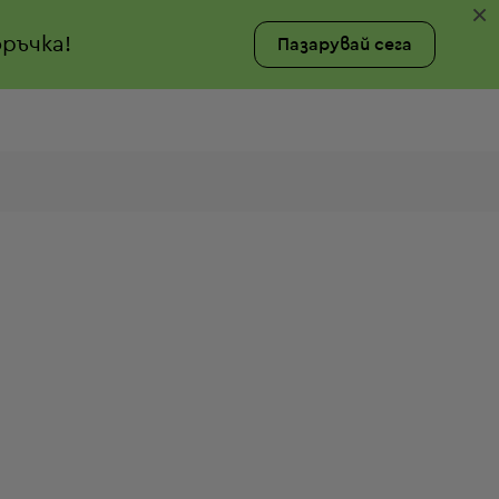
×
ръчка!
Пазарувай сега