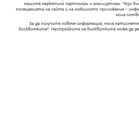
нашите маркетинг партньори и анализатори. Тези бис
посещенията на сайта и на мобилното приложение - инфор
моля потвъ
За да получите повече информация, моля натиснете
бисквитките". Настройките на бисквитките може да ре