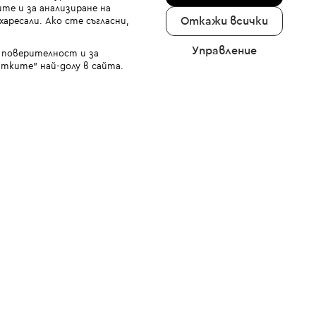
те и за анализиране на
Откажи всички
аресали. Ако сте съгласни,
Управление
а поверителност и за
тките" най-долу в сайта.