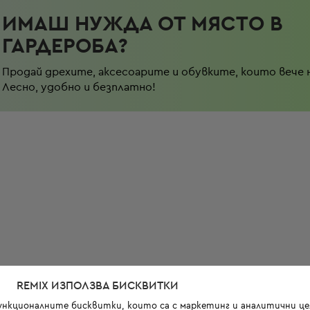
ИМАШ НУЖДА ОТ МЯСТО В
ГАРДЕРОБА?
Продай дрехите, аксесоарите и обувките, които вече 
Лесно, удобно и безплатно!
REMIX ИЗПОЛЗВА БИСКВИТКИ
функционалните бисквитки, които са с маркетинг и аналитични цел