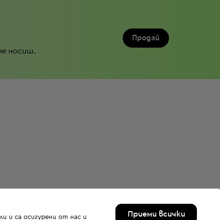
Продай
не носиш.
Приеми всички
и и са осигурени от нас и