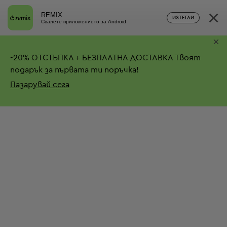
×
REMIX
ИЗТЕГЛИ
Свалете приложението за Android
×
-
20%
ОТСТЪПКА + БЕЗПЛАТНА ДОСТАВКА
Твоят
подарък за първата ти поръчка!
Пазарувай сега