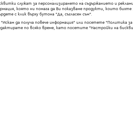
квитки служат за персонализирането на съдържанието и реклами
мация, която ни помага да Ви показваме продукти, които бихте х
рдете с клик върху бутона “Да, съгласен съм“.
 "Искам да получа повече информация" или посетете "Политика з
дактирате по всяко време, като посетите "Настройки на бискви