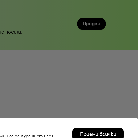
Продай
не носиш.
Приеми всички
и и са осигурени от нас и