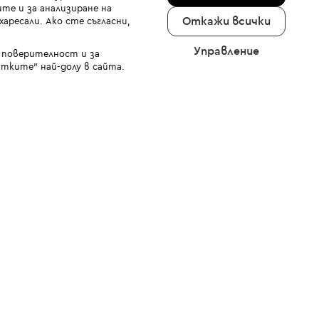
те и за анализиране на
Откажи всички
аресали. Ако сте съгласни,
Управление
а поверителност и за
тките" най-долу в сайта.