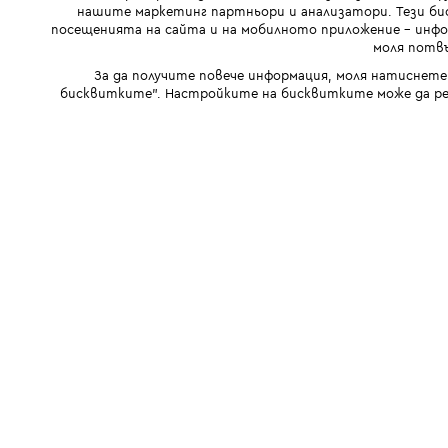
нашите маркетинг партньори и анализатори. Тези бис
посещенията на сайта и на мобилното приложение - инфор
моля потвъ
За да получите повече информация, моля натиснете
бисквитките". Настройките на бисквитките може да ре