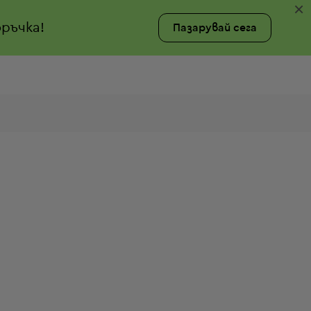
×
ръчка!
Пазарувай сега