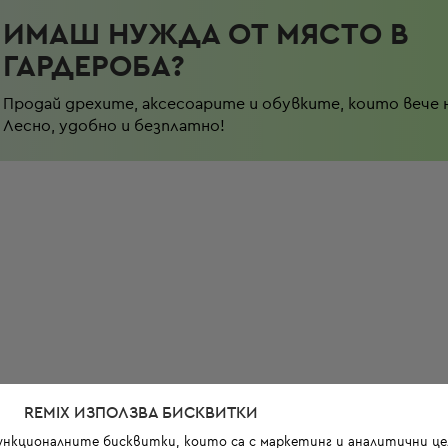
ИМАШ НУЖДА ОТ МЯСТО В
ГАРДЕРОБА?
Продай дрехите, аксесоарите и обувките, които вече 
Лесно, удобно и безплатно!
REMIX ИЗПОЛЗВА БИСКВИТКИ
функционалните бисквитки, които са с маркетинг и аналитични цел