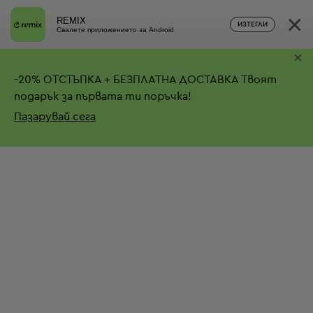
×
REMIX
ИЗТЕГЛИ
Свалете приложението за Android
×
-
20%
ОТСТЪПКА + БЕЗПЛАТНА ДОСТАВКА
Твоят
подарък за първата ти поръчка!
Пазарувай сега