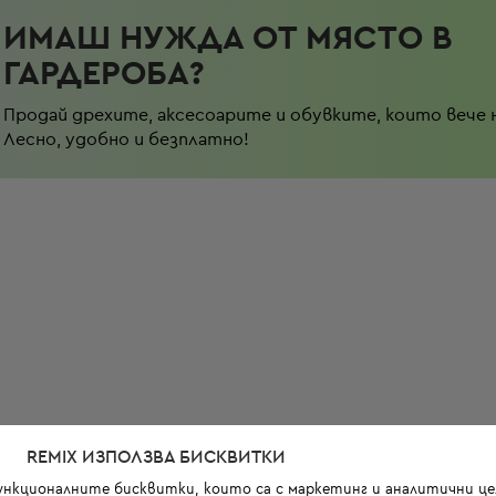
ИМАШ НУЖДА ОТ МЯСТО В
ГАРДЕРОБА?
Продай дрехите, аксесоарите и обувките, които вече 
Лесно, удобно и безплатно!
REMIX ИЗПОЛЗВА БИСКВИТКИ
функционалните бисквитки, които са с маркетинг и аналитични цел