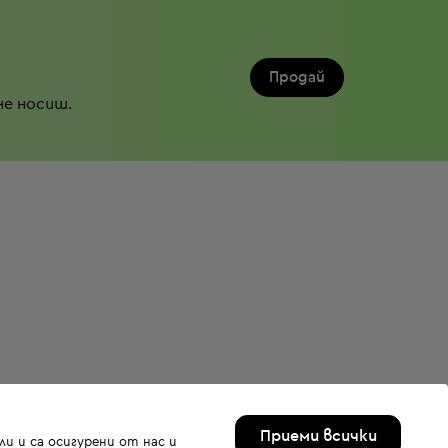
Продай
не носиш.
Приеми всички
и и са осигурени от нас и