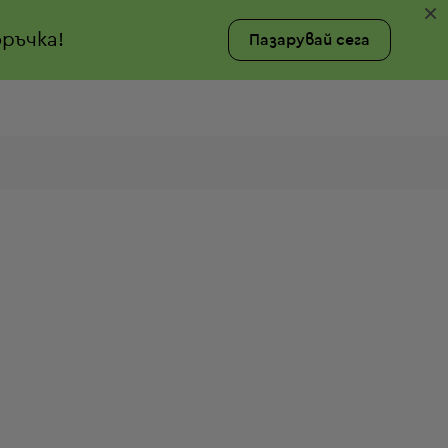
×
ръчка!
Пазарувай сега