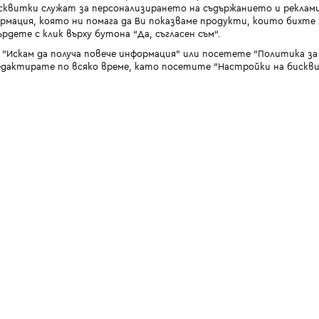
квитки служат за персонализирането на съдържанието и реклами
мация, която ни помага да Ви показваме продукти, които бихте х
рдете с клик върху бутона “Да, съгласен съм“.
 "Искам да получа повече информация" или посетете "Политика з
дактирате по всяко време, като посетите "Настройки на бискви