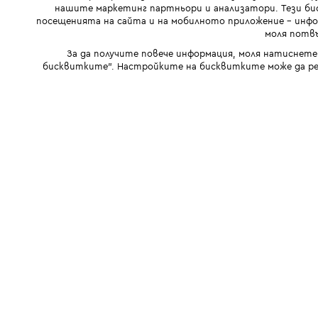
нашите маркетинг партньори и анализатори. Тези бис
посещенията на сайта и на мобилното приложение - инфор
моля потвъ
За да получите повече информация, моля натиснете
бисквитките". Настройките на бисквитките може да ре