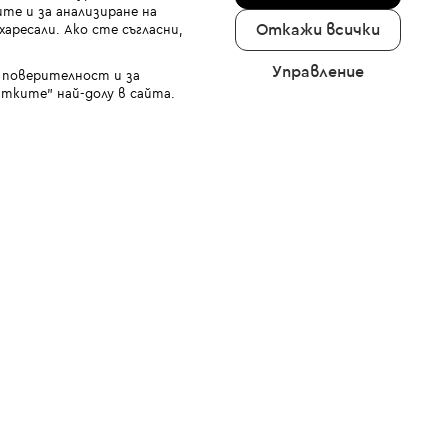
те и за анализиране на
Откажи всички
аресали. Ако сте съгласни,
Управление
а поверителност и за
тките" най-долу в сайта.