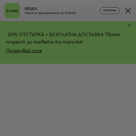
×
REMIX
ИЗТЕГЛИ
Свалете приложението за Android
×
-
20%
ОТСТЪПКА + БЕЗПЛАТНА ДОСТАВКА
Твоят
подарък за първата ти поръчка!
Пазарувай сега