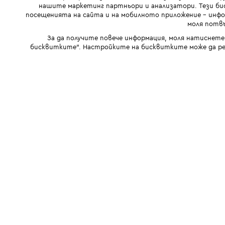
нашите маркетинг партньори и анализатори. Тези бис
посещенията на сайта и на мобилното приложение - инфор
моля потвъ
За да получите повече информация, моля натиснете
бисквитките". Настройките на бисквитките може да ре