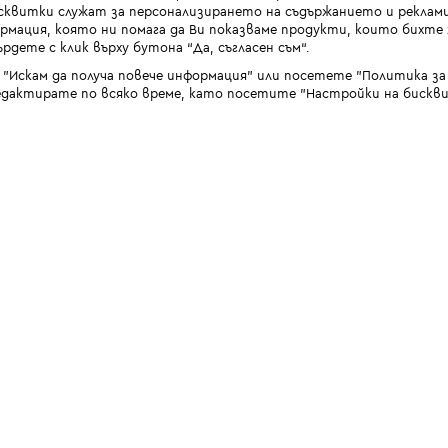
квитки служат за персонализирането на съдържанието и реклами
мация, която ни помага да Ви показваме продукти, които бихте х
рдете с клик върху бутона “Да, съгласен съм“.
 "Искам да получа повече информация" или посетете "Политика з
дактирате по всяко време, като посетите "Настройки на бискви