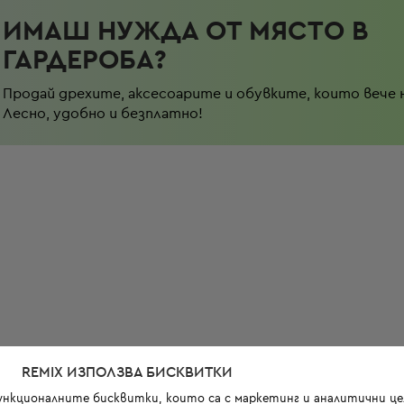
ИМАШ НУЖДА ОТ МЯСТО В
ГАРДЕРОБА?
Продай дрехите, аксесоарите и обувките, които вече 
Лесно, удобно и безплатно!
REMIX ИЗПОЛЗВА БИСКВИТКИ
функционалните бисквитки, които са с маркетинг и аналитични цел