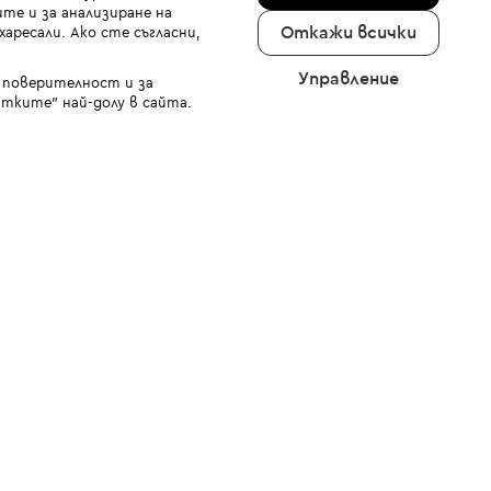
те и за анализиране на
Откажи всички
аресали. Ако сте съгласни,
Управление
а поверителност и за
тките" най-долу в сайта.