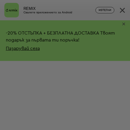
×
REMIX
ИЗТЕГЛИ
Свалете приложението за Android
×
-
20%
ОТСТЪПКА + БЕЗПЛАТНА ДОСТАВКА
Твоят
подарък за първата ти поръчка!
Пазарувай сега