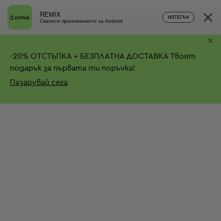
×
REMIX
ИЗТЕГЛИ
Свалете приложението за Android
×
-
20%
ОТСТЪПКА + БЕЗПЛАТНА ДОСТАВКА
Твоят
подарък за първата ти поръчка!
Пазарувай сега