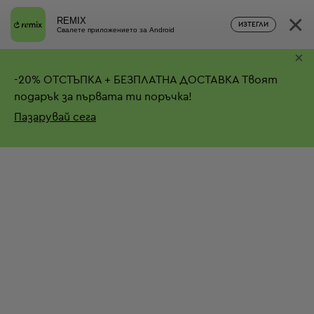
×
REMIX
ИЗТЕГЛИ
Свалете приложението за Android
×
-
20%
ОТСТЪПКА + БЕЗПЛАТНА ДОСТАВКА
Твоят
подарък за първата ти поръчка!
Пазарувай сега