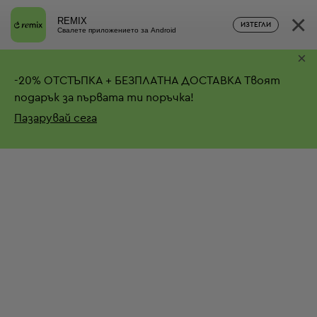
×
REMIX
ИЗТЕГЛИ
Свалете приложението за Android
×
-
20%
ОТСТЪПКА + БЕЗПЛАТНА ДОСТАВКА
Твоят
подарък за първата ти поръчка!
Пазарувай сега