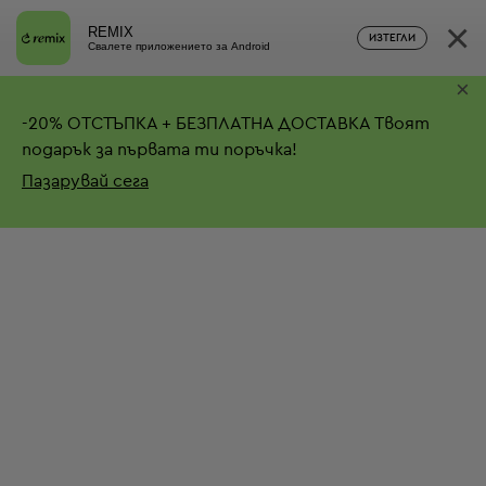
×
REMIX
ИЗТЕГЛИ
Свалете приложението за Android
×
-
20%
ОТСТЪПКА + БЕЗПЛАТНА ДОСТАВКА
Твоят
подарък за първата ти поръчка!
Пазарувай сега