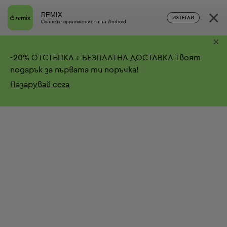
×
REMIX
ИЗТЕГЛИ
Свалете приложението за Android
×
-
20%
ОТСТЪПКА + БЕЗПЛАТНА ДОСТАВКА
Твоят
подарък за първата ти поръчка!
Пазарувай сега