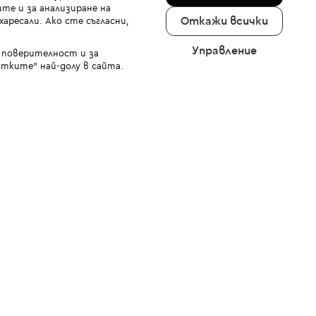
те и за анализиране на
Откажи всички
аресали. Ако сте съгласни,
Управление
а поверителност и за
тките" най-долу в сайта.