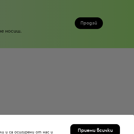
Продай
не носиш.
Приеми всички
и и са осигурени от нас и