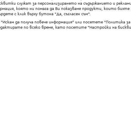
квитки служат за персонализирането на съдържанието и реклами
мация, която ни помага да Ви показваме продукти, които бихте х
рдете с клик върху бутона “Да, съгласен съм“.
 "Искам да получа повече информация" или посетете "Политика з
дактирате по всяко време, като посетите "Настройки на бискви