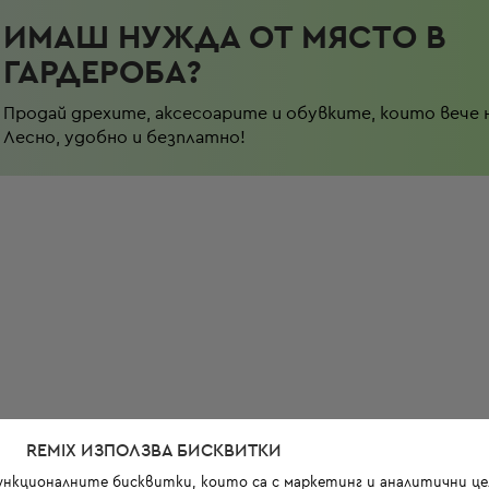
ИМАШ НУЖДА ОТ МЯСТО В
ГАРДЕРОБА?
Продай дрехите, аксесоарите и обувките, които вече 
Лесно, удобно и безплатно!
REMIX ИЗПОЛЗВА БИСКВИТКИ
функционалните бисквитки, които са с маркетинг и аналитични цел