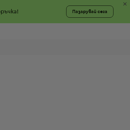
×
ръчка!
Пазарувай сега