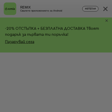
×
REMIX
ИЗТЕГЛИ
Свалете приложението за Android
×
-
20%
ОТСТЪПКА + БЕЗПЛАТНА ДОСТАВКА
Твоят
подарък за първата ти поръчка!
Пазарувай сега