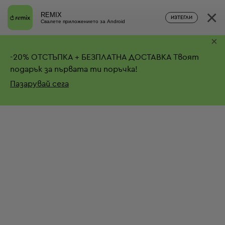
×
REMIX
ИЗТЕГЛИ
Свалете приложението за Android
×
-
20%
ОТСТЪПКА + БЕЗПЛАТНА ДОСТАВКА
Твоят
подарък за първата ти поръчка!
Пазарувай сега