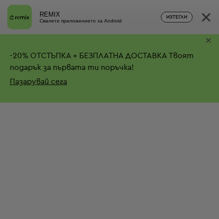
×
REMIX
ИЗТЕГЛИ
Свалете приложението за Android
×
-
20%
ОТСТЪПКА + БЕЗПЛАТНА ДОСТАВКА
Твоят
подарък за първата ти поръчка!
Пазарувай сега