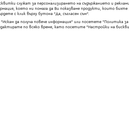
квитки служат за персонализирането на съдържанието и реклами
мация, която ни помага да Ви показваме продукти, които бихте х
рдете с клик върху бутона “Да, съгласен съм“.
 "Искам да получа повече информация" или посетете "Политика з
дактирате по всяко време, като посетите "Настройки на бискви