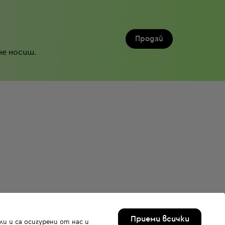
Продай
не носиш.
Приеми всички
и и са осигурени от нас и