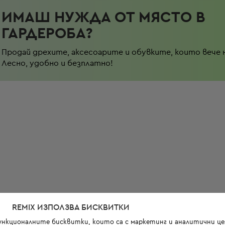
ИМАШ НУЖДА ОТ МЯСТО В
ГАРДЕРОБА?
Продай дрехите, аксесоарите и обувките, които вече 
Лесно, удобно и безплатно!
REMIX ИЗПОЛЗВА БИСКВИТКИ
функционалните бисквитки, които са с маркетинг и аналитични цел