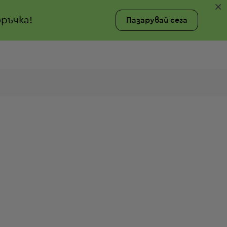
×
ръчка!
Пазарувай сега