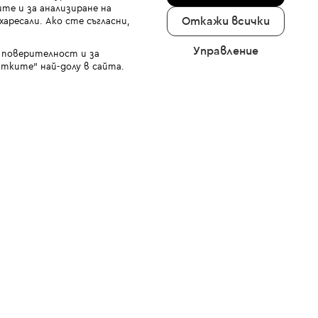
те и за анализиране на
Откажи всички
аресали. Ако сте съгласни,
Управление
а поверителност и за
тките" най-долу в сайта.