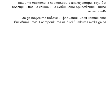
нашите маркетинг партньори и анализатори. Тези бис
посещенията на сайта и на мобилното приложение - инфор
моля потвъ
За да получите повече информация, моля натиснете
бисквитките". Настройките на бисквитките може да ре