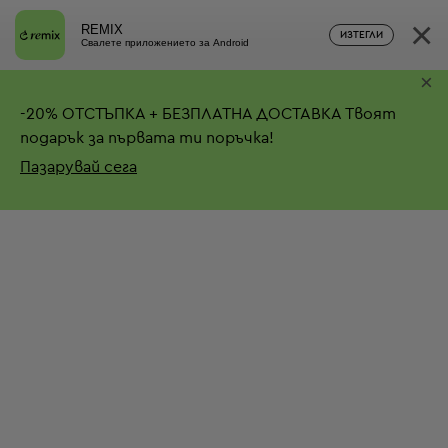
×
REMIX
ИЗТЕГЛИ
Свалете приложението за Android
×
-
20%
ОТСТЪПКА + БЕЗПЛАТНА ДОСТАВКА
Твоят
подарък за първата ти поръчка!
Пазарувай сега