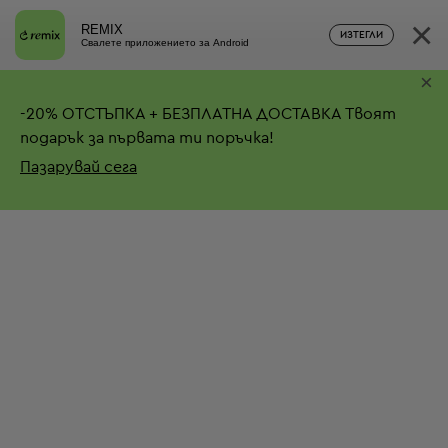
×
REMIX
ИЗТЕГЛИ
Свалете приложението за Android
×
-
20%
ОТСТЪПКА + БЕЗПЛАТНА ДОСТАВКА
Твоят
подарък за първата ти поръчка!
Пазарувай сега