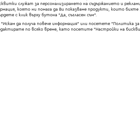
квитки служат за персонализирането на съдържанието и реклами
мация, която ни помага да Ви показваме продукти, които бихте х
рдете с клик върху бутона “Да, съгласен съм“.
 "Искам да получа повече информация" или посетете "Политика з
дактирате по всяко време, като посетите "Настройки на бискви