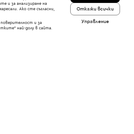
те и за анализиране на
Откажи всички
аресали. Ако сте съгласни,
Управление
а поверителност и за
тките" най-долу в сайта.