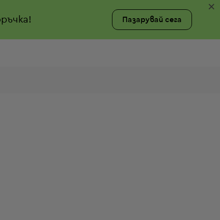
×
ръчка!
Пазарувай сега