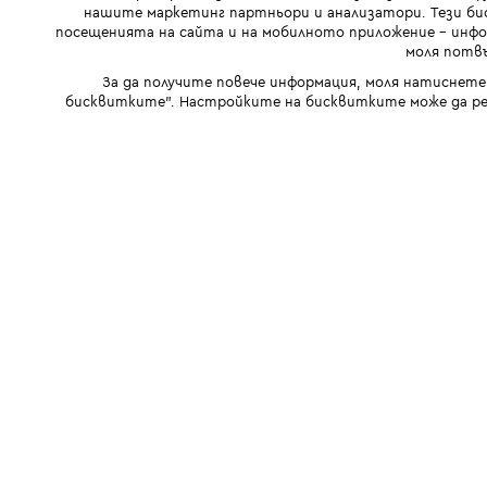
нашите маркетинг партньори и анализатори. Тези бис
посещенията на сайта и на мобилното приложение - инфор
моля потвъ
За да получите повече информация, моля натиснете
бисквитките". Настройките на бисквитките може да ре