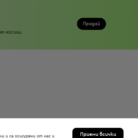
Продай
не носиш.
Приеми всички
и и са осигурени от нас и