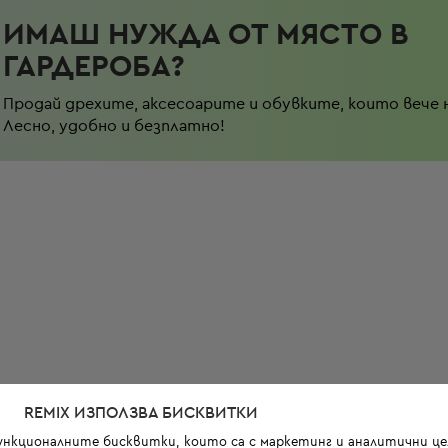
ИМАШ НУЖДА ОТ МЯСТО В
ГАРДЕРОБА?
Продай дрехите, аксесоарите и обувките, които вече 
Лесно, удобно и безплатно!
REMIX ИЗПОЛЗВА БИСКВИТКИ
функционалните бисквитки, които са с маркетинг и аналитични цел