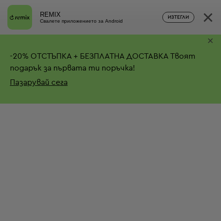
×
REMIX
ИЗТЕГЛИ
Свалете приложението за Android
×
-
20%
ОТСТЪПКА + БЕЗПЛАТНА ДОСТАВКА
Твоят
подарък за първата ти поръчка!
Пазарувай сега