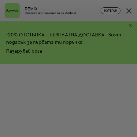
×
REMIX
ИЗТЕГЛИ
Свалете приложението за Android
×
-
20%
ОТСТЪПКА + БЕЗПЛАТНА ДОСТАВКА
Твоят
подарък за първата ти поръчка!
Пазарувай сега