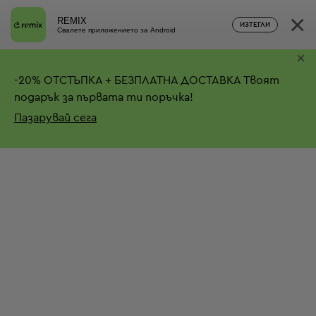
×
REMIX
ИЗТЕГЛИ
Свалете приложението за Android
×
-
20%
ОТСТЪПКА + БЕЗПЛАТНА ДОСТАВКА
Твоят
подарък за първата ти поръчка!
Пазарувай сега