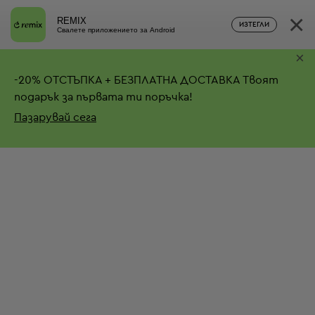
×
REMIX
ИЗТЕГЛИ
Свалете приложението за Android
×
-
20%
ОТСТЪПКА + БЕЗПЛАТНА ДОСТАВКА
Твоят
подарък за първата ти поръчка!
Пазарувай сега