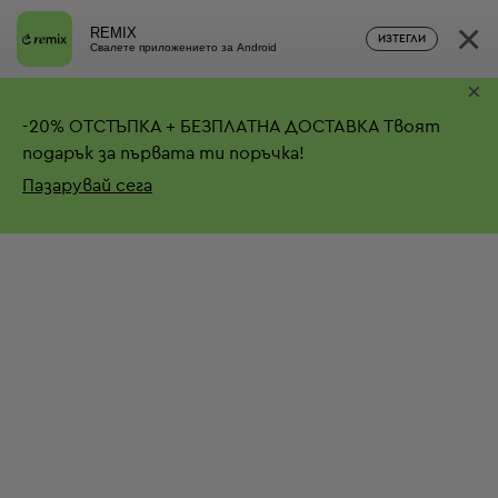
×
REMIX
ИЗТЕГЛИ
Свалете приложението за Android
×
-
20%
ОТСТЪПКА + БЕЗПЛАТНА ДОСТАВКА
Твоят
подарък за първата ти поръчка!
Пазарувай сега