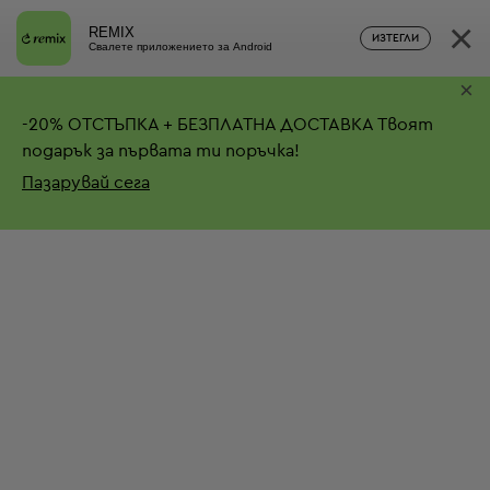
×
REMIX
ИЗТЕГЛИ
Свалете приложението за Android
×
-
20%
ОТСТЪПКА + БЕЗПЛАТНА ДОСТАВКА
Твоят
подарък за първата ти поръчка!
Пазарувай сега