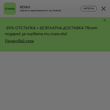
×
REMIX
ИЗТЕГЛИ
Свалете приложението за Android
×
-
20%
ОТСТЪПКА + БЕЗПЛАТНА ДОСТАВКА
Твоят
подарък за първата ти поръчка!
Пазарувай сега