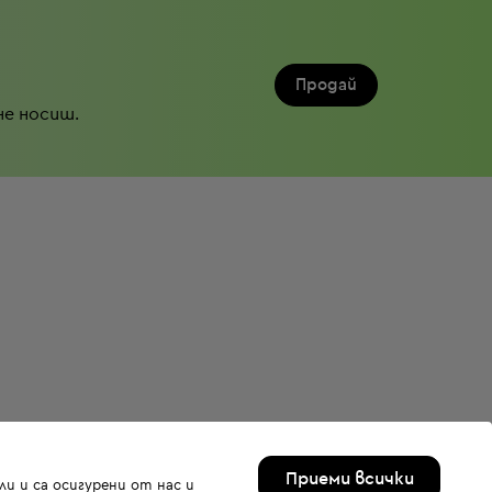
Продай
не носиш.
Приеми всички
и и са осигурени от нас и