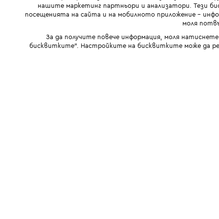
нашите маркетинг партньори и анализатори. Тези бис
посещенията на сайта и на мобилното приложение - инфор
моля потвъ
За да получите повече информация, моля натиснете
бисквитките". Настройките на бисквитките може да ре