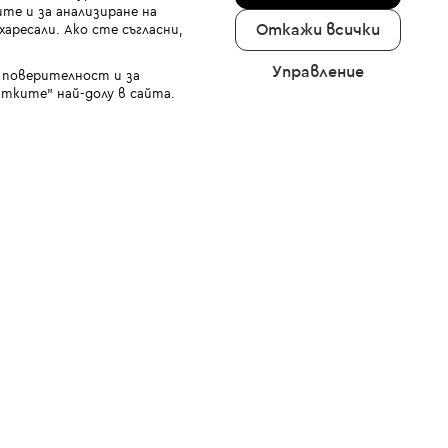
те и за анализиране на
Откажи всички
аресали. Ако сте съгласни,
Управление
а поверителност и за
тките" най-долу в сайта.