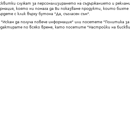
квитки служат за персонализирането на съдържанието и реклами
мация, която ни помага да Ви показваме продукти, които бихте х
рдете с клик върху бутона “Да, съгласен съм“.
 "Искам да получа повече информация" или посетете "Политика з
дактирате по всяко време, като посетите "Настройки на бискви