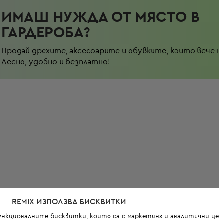
ИМАШ НУЖДА ОТ МЯСТО В
ГАРДЕРОБА?
Продай дрехите, аксесоарите и обувките, които вече 
Лесно, удобно и безплатно!
REMIX ИЗПОЛЗВА БИСКВИТКИ
функционалните бисквитки, които са с маркетинг и аналитични цел