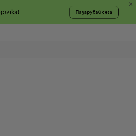
×
ръчка!
Пазарувай сега