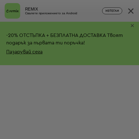
×
REMIX
ИЗТЕГЛИ
Свалете приложението за Android
×
-
20%
ОТСТЪПКА + БЕЗПЛАТНА ДОСТАВКА
Твоят
подарък за първата ти поръчка!
Пазарувай сега