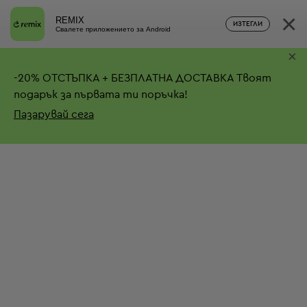
×
REMIX
ИЗТЕГЛИ
Свалете приложението за Android
×
-
20%
ОТСТЪПКА + БЕЗПЛАТНА ДОСТАВКА
Твоят
подарък за първата ти поръчка!
Пазарувай сега