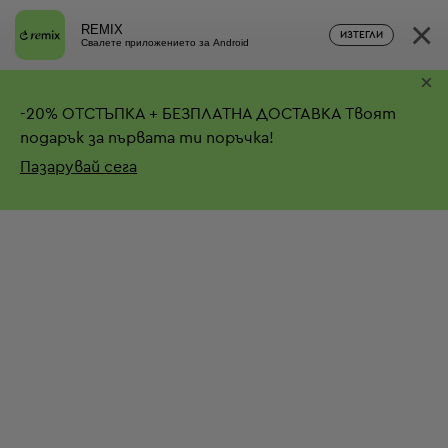
×
REMIX
ИЗТЕГЛИ
Свалете приложението за Android
×
-
20%
ОТСТЪПКА + БЕЗПЛАТНА ДОСТАВКА
Твоят
подарък за първата ти поръчка!
Пазарувай сега