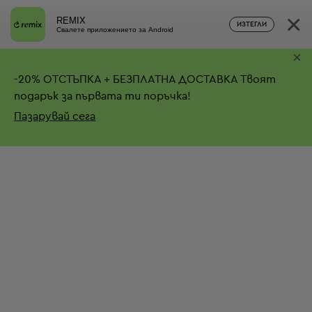
×
REMIX
ИЗТЕГЛИ
Свалете приложението за Android
×
-
20%
ОТСТЪПКА + БЕЗПЛАТНА ДОСТАВКА
Твоят
подарък за първата ти поръчка!
Пазарувай сега