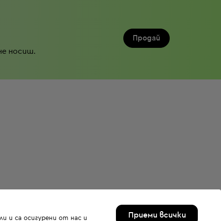
Продай
не носиш.
Приеми всички
и и са осигурени от нас и