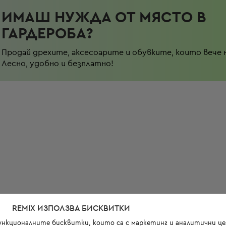
ИМАШ НУЖДА ОТ МЯСТО В
ГАРДЕРОБА?
Продай дрехите, аксесоарите и обувките, които вече 
Лесно, удобно и безплатно!
REMIX ИЗПОЛЗВА БИСКВИТКИ
функционалните бисквитки, които са с маркетинг и аналитични цел