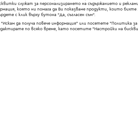
квитки служат за персонализирането на съдържанието и реклами
мация, която ни помага да Ви показваме продукти, които бихте х
рдете с клик върху бутона “Да, съгласен съм“.
 "Искам да получа повече информация" или посетете "Политика з
дактирате по всяко време, като посетите "Настройки на бискви