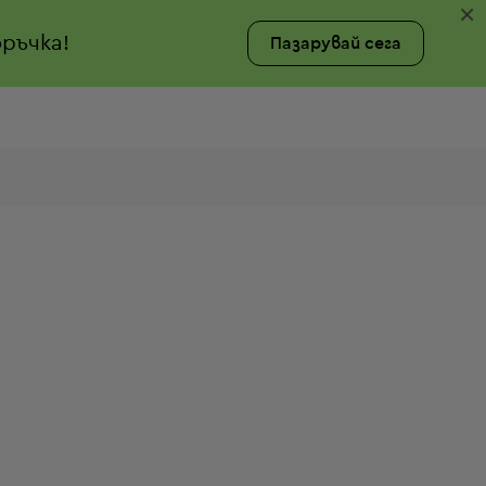
×
ръчка!
Пазарувай сега