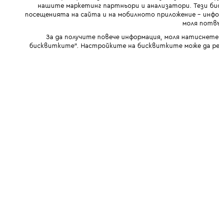
нашите маркетинг партньори и анализатори. Тези бис
посещенията на сайта и на мобилното приложение - инфор
моля потвъ
За да получите повече информация, моля натиснете
бисквитките". Настройките на бисквитките може да ре