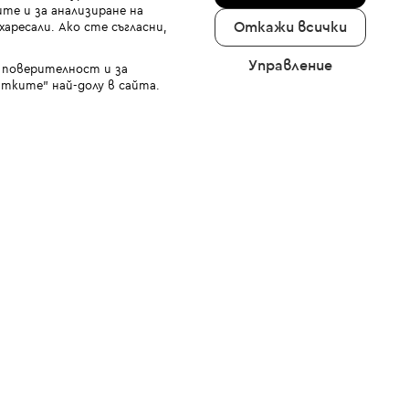
те и за анализиране на
Откажи всички
аресали. Ако сте съгласни,
Управление
а поверителност и за
тките" най-долу в сайта.