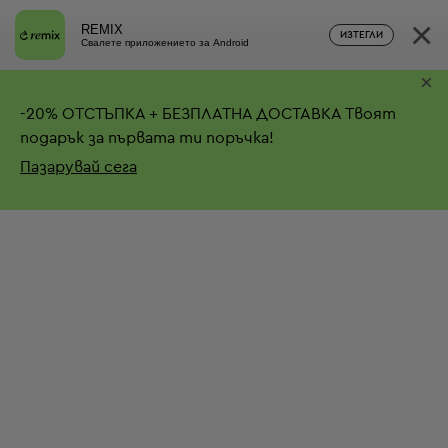
×
REMIX
ИЗТЕГЛИ
Свалете приложението за Android
×
-
20%
ОТСТЪПКА + БЕЗПЛАТНА ДОСТАВКА
Твоят
подарък за първата ти поръчка!
Пазарувай сега