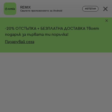
×
REMIX
ИЗТЕГЛИ
Свалете приложението за Android
×
-
20%
ОТСТЪПКА + БЕЗПЛАТНА ДОСТАВКА
Твоят
подарък за първата ти поръчка!
Пазарувай сега