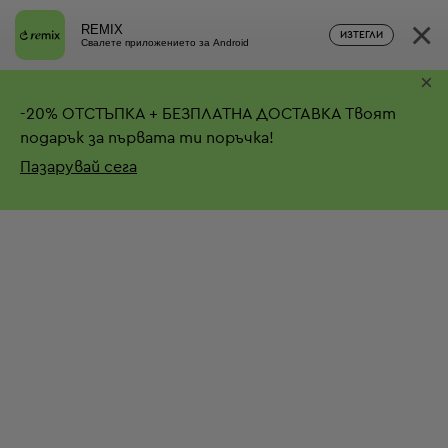
×
REMIX
ИЗТЕГЛИ
Свалете приложението за Android
×
-
20%
ОТСТЪПКА + БЕЗПЛАТНА ДОСТАВКА
Твоят
подарък за първата ти поръчка!
Пазарувай сега