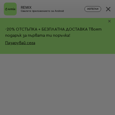
×
REMIX
ИЗТЕГЛИ
Свалете приложението за Android
×
-
20%
ОТСТЪПКА + БЕЗПЛАТНА ДОСТАВКА
Твоят
подарък за първата ти поръчка!
Пазарувай сега