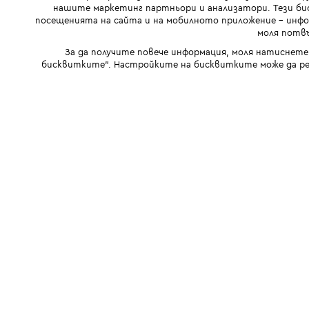
нашите маркетинг партньори и анализатори. Тези бис
посещенията на сайта и на мобилното приложение - инфор
моля потвъ
За да получите повече информация, моля натиснете
бисквитките". Настройките на бисквитките може да ре