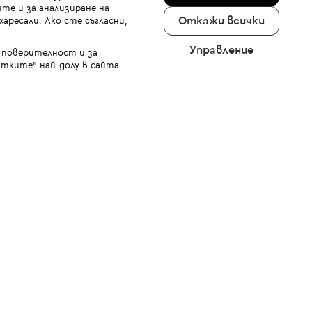
те и за анализиране на
Откажи всички
аресали. Ако сте съгласни,
Управление
а поверителност и за
тките" най-долу в сайта.