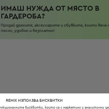
ИМАШ НУЖДА ОТ МЯСТО В
ГАРДЕРОБА?
Продай дрехите, аксесоарите и обувките, които вече 
Лесно, удобно и безплатно!
REMIX ИЗПОЛЗВА БИСКВИТКИ
функционалните бисквитки, които са с маркетинг и аналитични цел