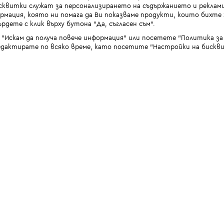
квитки служат за персонализирането на съдържанието и реклами
мация, която ни помага да Ви показваме продукти, които бихте х
рдете с клик върху бутона “Да, съгласен съм“.
 "Искам да получа повече информация" или посетете "Политика з
дактирате по всяко време, като посетите "Настройки на бискви