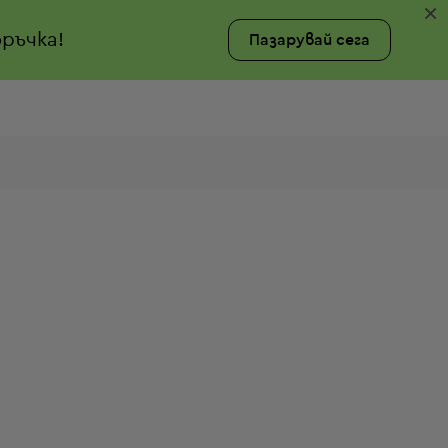
×
ръчка!
Пазарувай сега