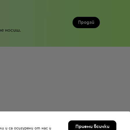
Продай
не носиш.
Приеми всички
и и са осигурени от нас и