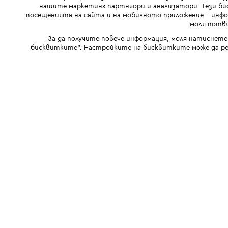
нашите маркетинг партньори и анализатори. Тези бис
посещенията на сайта и на мобилното приложение - инфор
моля потвъ
За да получите повече информация, моля натиснете
бисквитките". Настройките на бисквитките може да ре