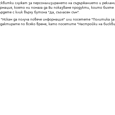
квитки служат за персонализирането на съдържанието и реклами
мация, която ни помага да Ви показваме продукти, които бихте х
рдете с клик върху бутона “Да, съгласен съм“.
 "Искам да получа повече информация" или посетете "Политика з
дактирате по всяко време, като посетите "Настройки на бискви