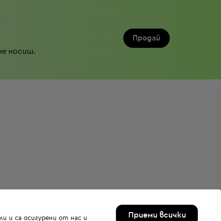
Продай
не носиш.
Приеми всички
и и са осигурени от нас и