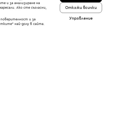
те и за анализиране на
Откажи всички
аресали. Ако сте съгласни,
Управление
а поверителност и за
тките" най-долу в сайта.