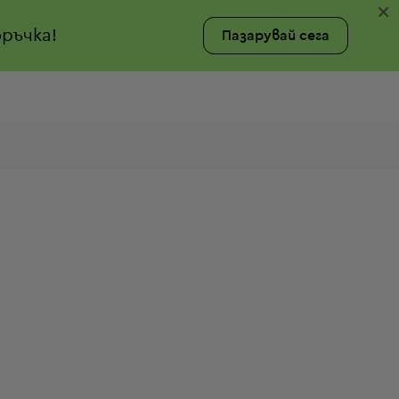
×
ръчка!
Пазарувай сега