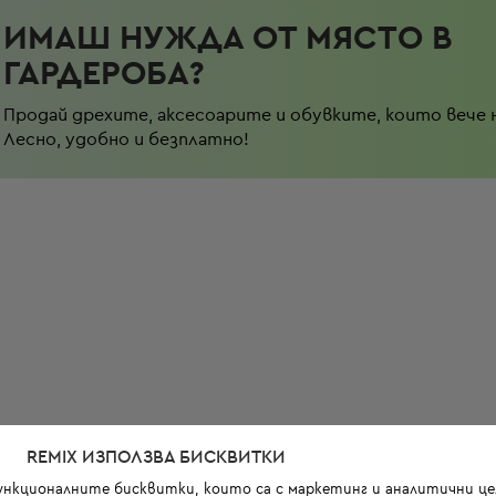
ИМАШ НУЖДА ОТ МЯСТО В
ГАРДЕРОБА?
Продай дрехите, аксесоарите и обувките, които вече 
Лесно, удобно и безплатно!
REMIX ИЗПОЛЗВА БИСКВИТКИ
функционалните бисквитки, които са с маркетинг и аналитични цел