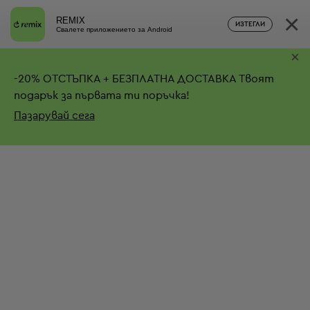
×
REMIX
ИЗТЕГЛИ
Свалете приложението за Android
×
-
20%
ОТСТЪПКА + БЕЗПЛАТНА ДОСТАВКА
Твоят
подарък за първата ти поръчка!
Пазарувай сега