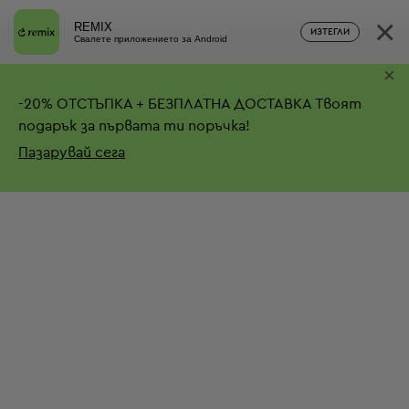
×
REMIX
ИЗТЕГЛИ
Свалете приложението за Android
×
-
20%
ОТСТЪПКА + БЕЗПЛАТНА ДОСТАВКА
Твоят
подарък за първата ти поръчка!
Пазарувай сега